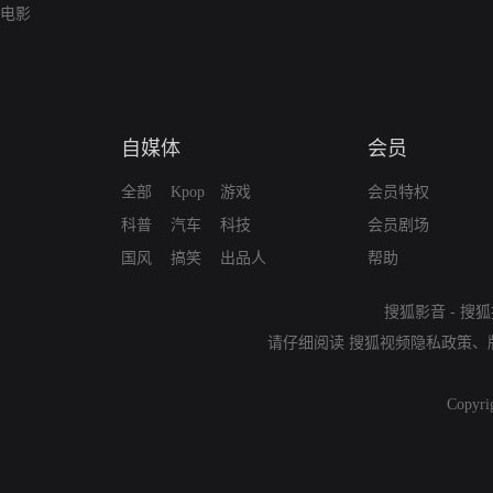
电影
自媒体
会员
全部
Kpop
游戏
会员特权
科普
汽车
科技
会员剧场
国风
搞笑
出品人
帮助
搜狐影音
-
搜狐
请仔细阅读
搜狐视频隐私政策
、
Copyri