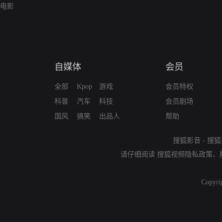
电影
自媒体
会员
全部
Kpop
游戏
会员特权
科普
汽车
科技
会员剧场
国风
搞笑
出品人
帮助
搜狐影音
-
搜狐
请仔细阅读
搜狐视频隐私政策
、
Copyri