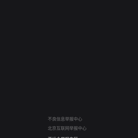
网络暴力有害信息举报
不良信息举报中心
12318 文化市场举报
北京互联网举报中心
算法推荐专项举报