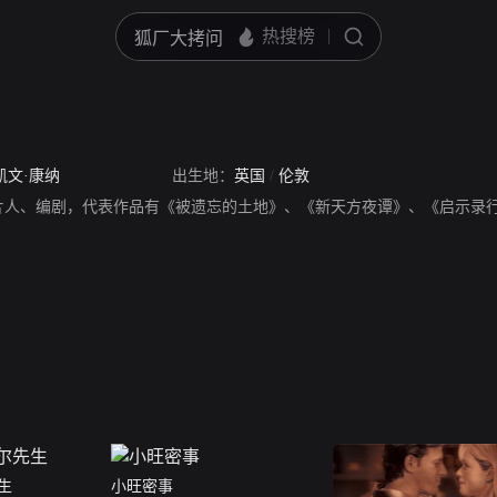
凯文·康纳
出生地：
英国
/
伦敦
片人、编剧，代表作品有《被遗忘的土地》、《新天方夜谭》、《启示录
生
小旺密事