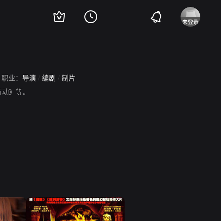
职业：
导演
/
编剧
/
制片
行动》等。