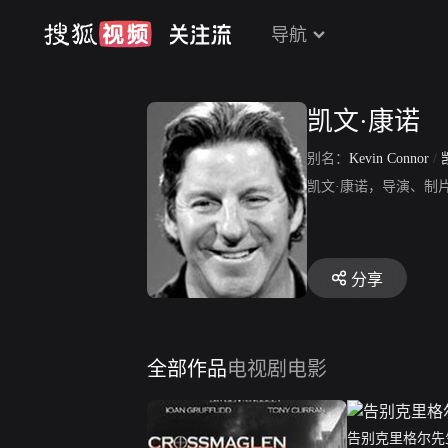
导航
凯文·康诺
别名：
Kevin Connor
/
凯文·康诺，导演、制
分享
全部作品
电视剧
电影
告别克里格尔先