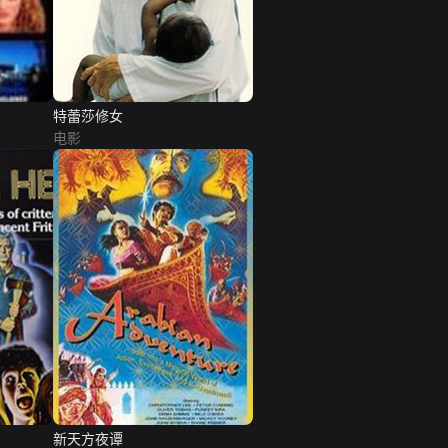
特蕾莎修女
电影
新天方夜谭