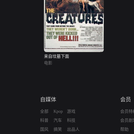
来自坟墓下面
电影
自媒体
会员
全部
Kpop
游戏
会员特
科普
汽车
科技
会员剧
国风
搞笑
出品人
帮助