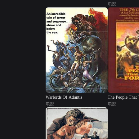
电影
Warlords Of Atlantis
The People That
电影
电影