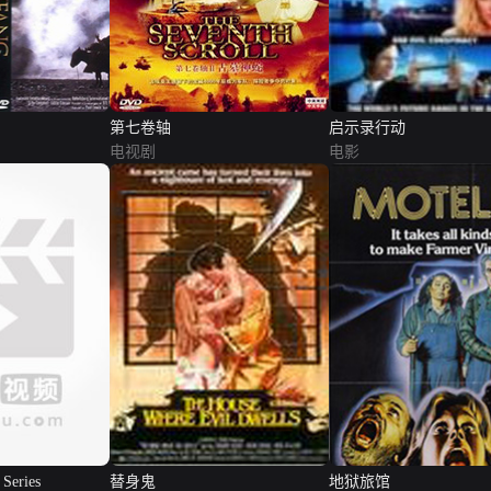
第七卷轴
启示录行动
电视剧
电影
 Series
替身鬼
地狱旅馆