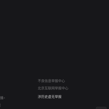
网络暴力有害信息举报
12318 文化市场举报
不良信息举报中心
算法推荐专项举报
北京互联网举报中心
亚运会举报专区
涉历史虚无举报
播+
网络谣言信息专项
版