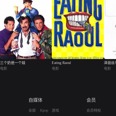
三个奶爸一个娃
Eating Raoul
泽丽丝
电影
电影
电影
自媒体
会员
全部
Kpop
游戏
会员特权