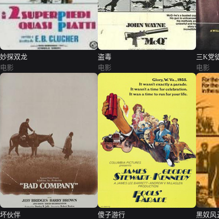
妙探双龙
盗毒
三K党
电影
电影
电影
坏伙伴
傻子游行
黑奴风