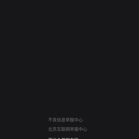
网络暴力有害信息举报
不良信息举报中心
12318 文化市场举报
北京互联网举报中心
算法推荐专项举报