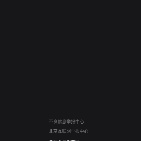
网络暴力有害信息举报
不良信息举报中心
12318 文化市场举报
北京互联网举报中心
算法推荐专项举报