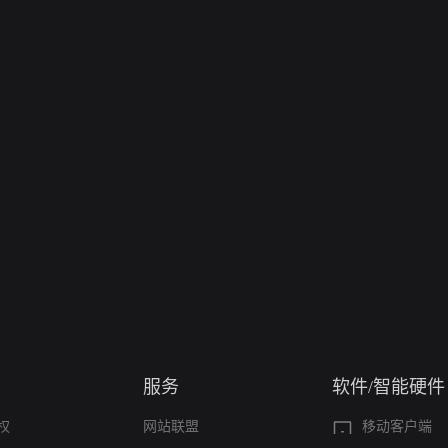
服务
软件/智能硬件
权
网站联盟
移动客户端