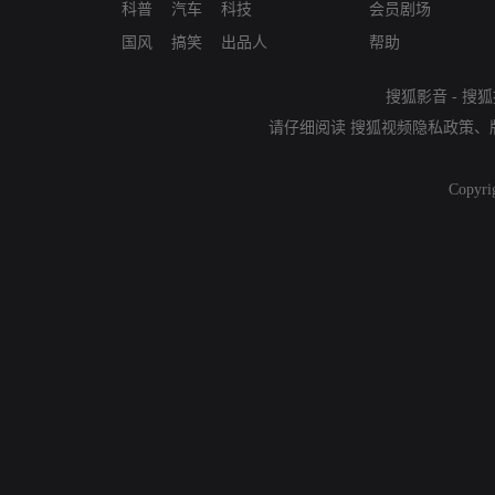
科普
汽车
科技
会员剧场
国风
搞笑
出品人
帮助
搜狐影音
-
搜狐
请仔细阅读
搜狐视频隐私政策
、
Copyri