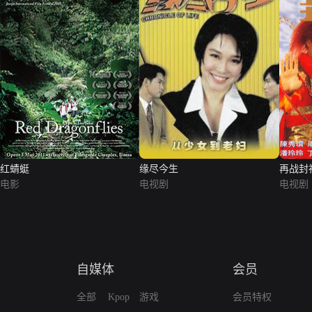
红蜻蜓
缘尽今生
再战封
电影
电视剧
电视剧
自媒体
会员
全部
Kpop
游戏
会员特权