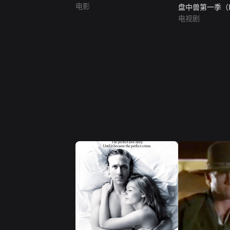
电影
盘中兽第一季（Feed
Season 1）
电视剧