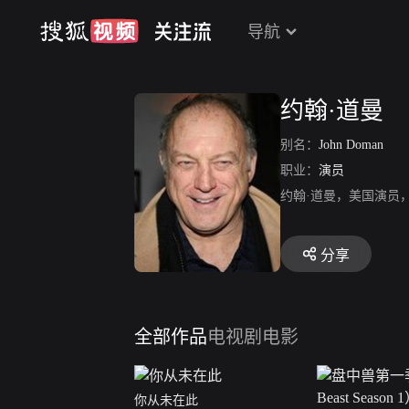
导航
约翰·道曼
别名：
John Doman
职业：
演员
约翰·道曼，美国演员
分享
全部作品
电视剧
电影
你从未在此