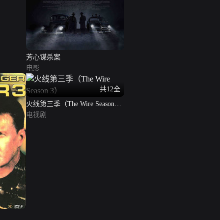
芳心谋杀案
电影
共12全
火线第三季（The Wire Season
3）
电视剧