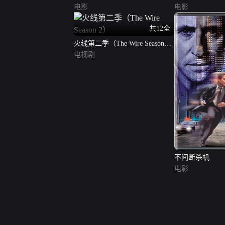
电影
电影
共12全
火线第二季（The Wire Season
2）
电视剧
不间断杀机
电影