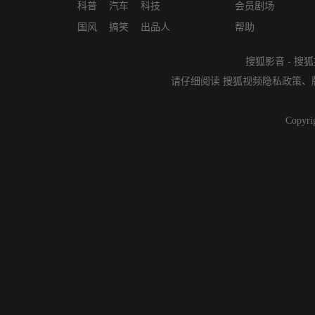
科普
汽车
科技
会员剧场
国风
搞笑
出品人
帮助
搜狐影音
-
搜狐
请仔细阅读
搜狐视频隐私政策
、
Copyri