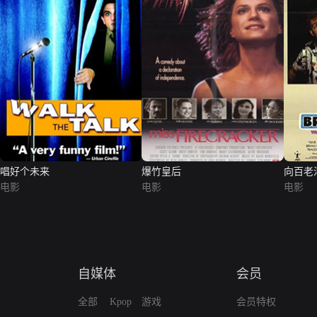
唱好个未来
爆竹皇后
向百老
电影
电影
电影
自媒体
会员
全部
Kpop
游戏
会员特权