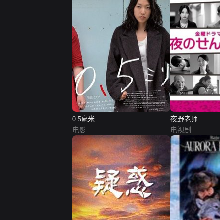
0.5毫米
夜野老师
电影
电视剧