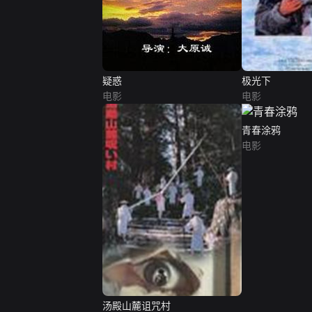
疑惑
极光下
电影
电影
青春涂鸦
电影
汤殿山麓诅咒村