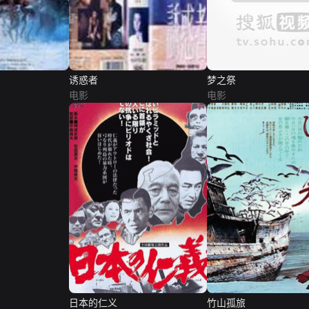
诱惑者
梦之祭
电影
电影
日本的仁义
竹山孤旅