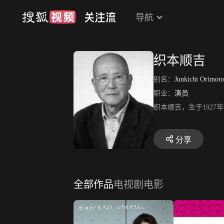
导航
织本顺吉
别名：
Junkichi Orimoto
职业：
演员
织本顺吉，生于1927
分享
全部作品
电视剧
电影