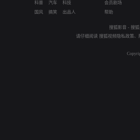
科普
汽车
科技
会员剧场
国风
搞笑
出品人
帮助
搜狐影音
-
搜狐
请仔细阅读
搜狐视频隐私政策
、
Copyri