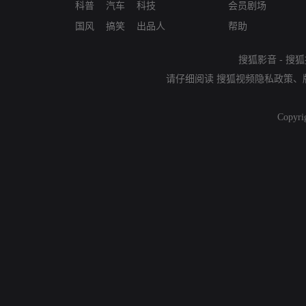
科普
汽车
科技
会员剧场
国风
搞笑
出品人
帮助
搜狐影音
-
搜狐
请仔细阅读
搜狐视频隐私政策
、
Copyri