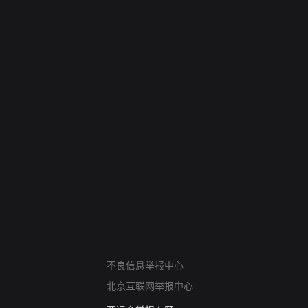
网络暴力有害信息举报
不良信息举报中心
12318 文化市场举报
北京互联网举报中心
算法推荐专项举报