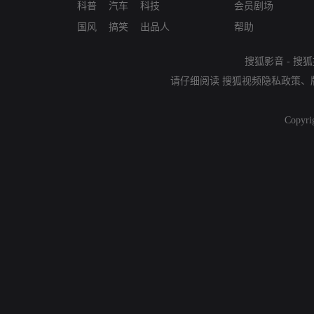
科普
汽车
科技
会员剧场
国风
搞笑
出品人
帮助
搜狐影音
-
搜狐
请仔细阅读
搜狐视频隐私政策
、
Copyri