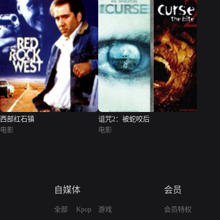
西部红石镇
诅咒2：被蛇咬后
电影
电影
自媒体
会员
全部
Kpop
游戏
会员特权