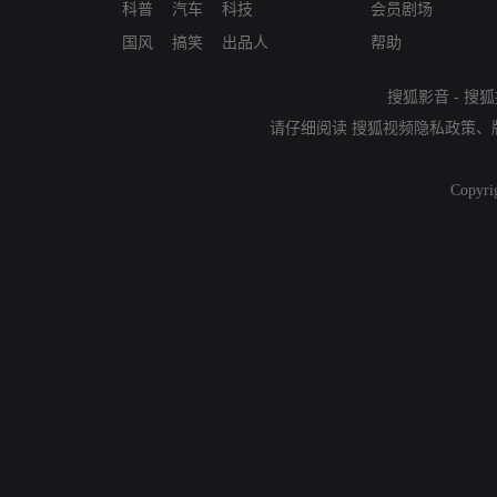
科普
汽车
科技
会员剧场
国风
搞笑
出品人
帮助
搜狐影音
-
搜狐
请仔细阅读
搜狐视频隐私政策
、
Copyri