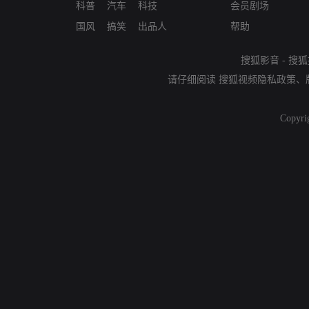
科普
汽车
科技
会员剧场
国风
搞笑
出品人
帮助
搜狐影音
-
搜狐
请仔细阅读
搜狐视频隐私政策
、
Copyri