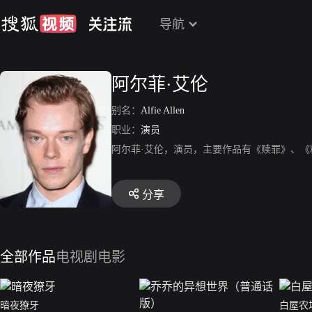
导航
阿尔菲·艾伦
别名：
Alfie Allen
职业：
演员
阿尔菲·艾伦，演员，主要作品有《赎罪》、
分享
全部作品
电视剧
电影
暗夜獠牙
白屋农