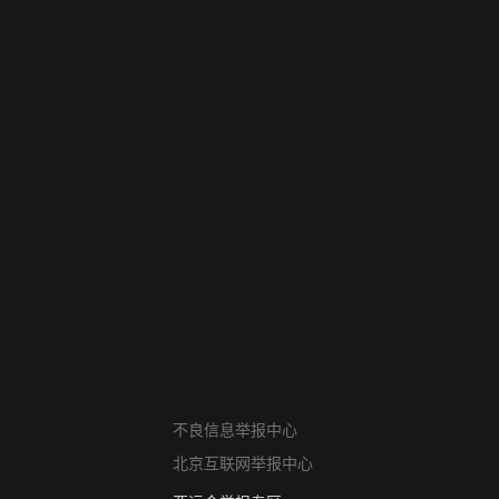
网络暴力有害信息举报
不良信息举报中心
12318 文化市场举报
北京互联网举报中心
算法推荐专项举报