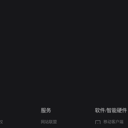
服务
软件/智能硬件
权
网站联盟
移动客户端