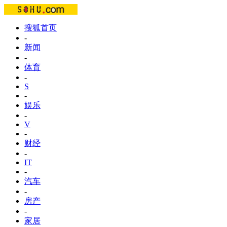
搜狐首页
-
新闻
-
体育
-
S
-
娱乐
-
V
-
财经
-
IT
-
汽车
-
房产
-
家居