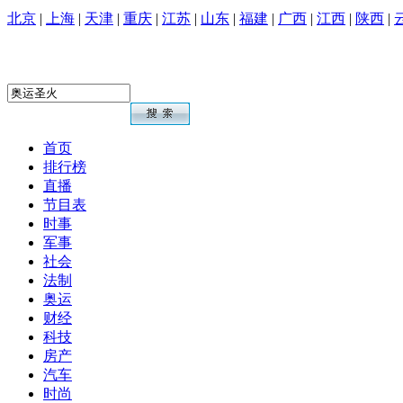
北京
|
上海
|
天津
|
重庆
|
江苏
|
山东
|
福建
|
广西
|
江西
|
陕西
|
首页
排行榜
直播
节目表
时事
军事
社会
法制
奥运
财经
科技
房产
汽车
时尚