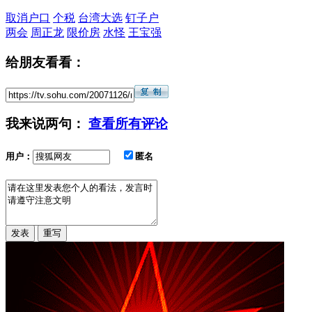
取消户口
个税
台湾大选
钉子户
两会
周正龙
限价房
水怪
王宝强
给朋友看看：
我来说两句：
查看所有评论
用户：
匿名