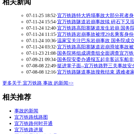
相关新闻
07-11-25 18:52
·
宜万铁路特大坍塌事故大部分死者身
07-11-24 15:54
·
宜万铁路隧道岩崩事故续 碎石下又现
07-11-24 12:40
·
宜万铁路高阳寨隧道发生岩崩 国务院将
07-11-24 11:15
·
宜万铁路岩崩事故被埋29名乘客身份
07-11-24 10:36
·
温家宝关注巴东岩崩事故 国务院成立调
07-11-24 03:32
·
宜万铁路高阳寨隧道岩崩滑坡事故被
07-11-23 21:08
·
国务院将组成调查组全面调查宜万铁路
07-09-21 09:34
·
国务院安委办通报五起非客运车船非
07-08-08 22:49
·
挺进掌子面--宜万铁路野三关事故安
07-08-08 12:16
·
宜万铁路隧道事故搜救结束 遇难者家属
更多关于
宜万铁路 事故
的新闻>>
相关推荐
事故的新闻
宜万铁路线路图
宜万铁路何时开通
宜万铁路进展