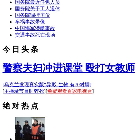
国务院最近任免人员
国务院关于工人退休
国务院调控房价
车祸事故录像
中国海军潜艇事故
交通事故死亡现场
今 日 头 条
警察夫妇冲进课堂 殴打女教师
[乌克兰发现真实版“异形”生物 有70对脚]
[
主播录节目时猝死
][
免费观看百家电视台
]
绝 对 热 点