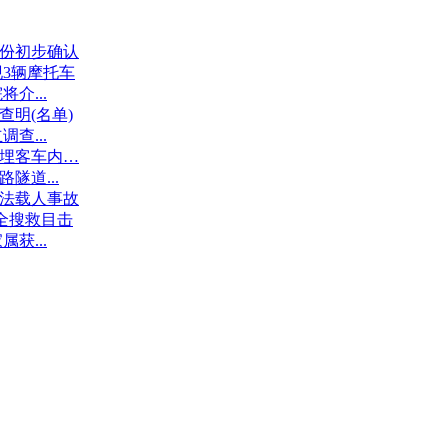
份初步确认
3辆摩托车
介...
查明(名单)
查...
埋客车内…
隧道...
法载人事故
全搜救目击
获...