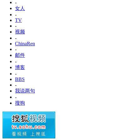
-
女人
-
TV
-
视频
-
ChinaRen
-
邮件
-
博客
-
BBS
-
我说两句
-
搜狗