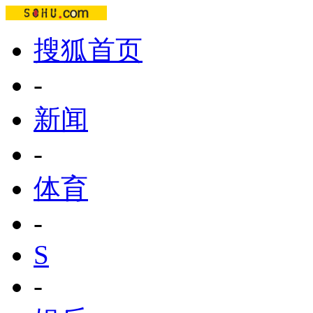
搜狐首页
-
新闻
-
体育
-
S
-