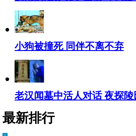
小狗被撞死 同伴不离不弃
老汉闻墓中活人对话 夜探陵
最新排行