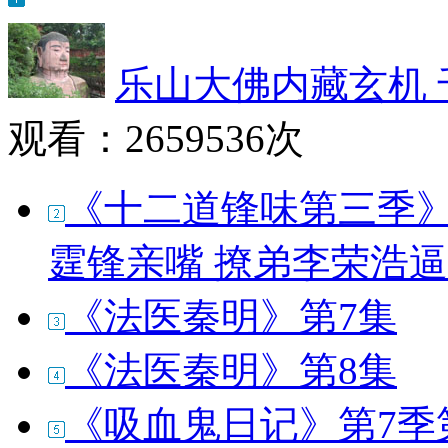
乐山大佛内藏玄机
观看：
2659536次
《十二道锋味第三季》2
霆锋亲嘴 撩弟李荣浩
《法医秦明》第7集
《法医秦明》第8集
《吸血鬼日记》第7季