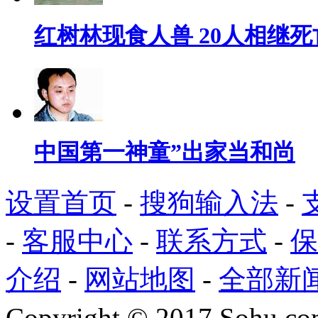
红树林现食人兽 20人相继死
中国第一神童”出家当和尚
设置首页
-
搜狗输入法
-
-
客服中心
-
联系方式
-
保
介绍
-
网站地图
-
全部新
Copyright
©
2017 Sohu.com