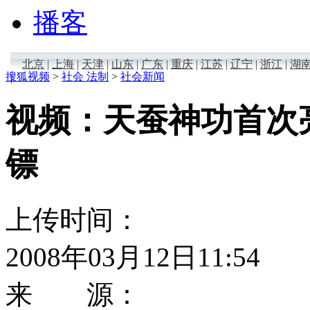
播客
北京
|
上海
|
天津
|
山东
|
广东
|
重庆
|
江苏
|
辽宁
|
浙江
|
湖
搜狐视频
>
社会 法制
>
社会新闻
|
视频：天蚕神功首次
镖
上传时间：
2008年03月12日11:54
来 源：