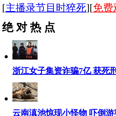
[
主播录节目时猝死
][
免费
绝 对 热 点
浙江女子集资诈骗7亿 获死
云南滇池惊现小怪物 吓倒游