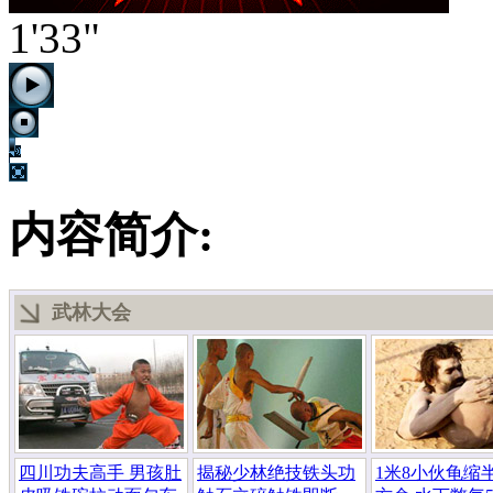
1'33"
内容简介:
武林大会
四川功夫高手 男孩肚
揭秘少林绝技铁头功
1米8小伙龟缩