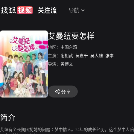
导航
艾曼纽要怎样
地区：
中国台湾
主演：
谢祖武
黄嘉千
吴大维
张本渝
屈中恒
导演：
黄博文
分享
简介
艾纽有个长期困扰她的问题∶梦中情人。24年的成长经历，这个梦中人