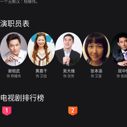
一个无赖汉∶杨耀伟。
演职员表
谢祖武
黄嘉千
吴大维
张本渝
屈中
饰 杨耀伟
饰 艾纽
饰 张贺
饰 艾曼
饰 侯
电视剧排行榜
2
3