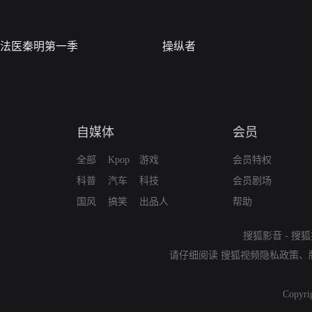
法医秦明第一季
操纵者
自媒体
会员
全部
Kpop
游戏
会员特权
科普
汽车
科技
会员剧场
国风
搞笑
出品人
帮助
搜狐影音
-
搜狐
请仔细阅读
搜狐视频隐私政策
、
Copyri