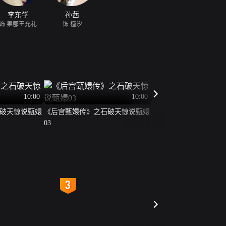
李东学
孙茜
饰 果郡王允礼
饰 槿汐
10:00
10:00
破天惊说甄嬛
《后宫甄嬛传》之石破天惊说甄嬛
03
4
5