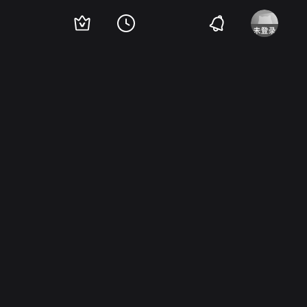
天柱
李宜娟
杨梓嫣
谭松韵
沈保平
陈思斯
颖儿
张雅萌
杜相
张晓龙