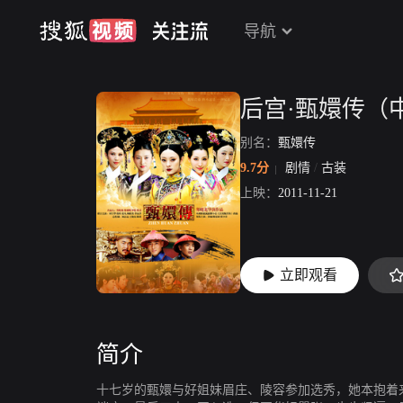
导航
后宫·甄嬛传（
别名：
甄嬛传
9.7分
剧情
/
古装
上映：
2011-11-21
立即观看
简介
十七岁的甄嬛与好姐妹眉庄、陵容参加选秀，她本抱着