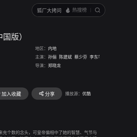
中国版）
地区：
内地
主演：
孙俪
陈建斌
蔡少芬
李东学
孙茜
蓝盈莹
李
导演：
郑晓龙
播放源：
优酷
加入收藏
分享
来充个数的念头，可皇帝偏相中了她的智慧、气节与