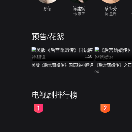
孙俪
陈建斌
蔡少芬
饰 雍正
饰 皇后
预告/花絮
1:50
美版《后宫甄嬛传》国语腔神翻译
《后宫甄嬛传》之石
04
电视剧排行榜
2
3