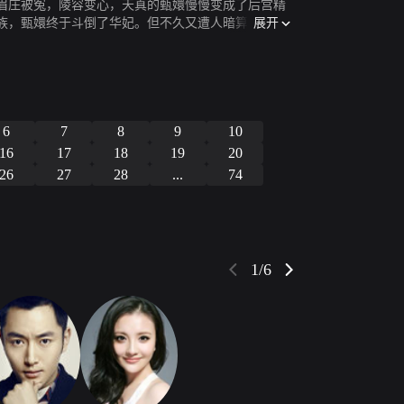
眉庄被冤，陵容变心，天真的甄嬛慢慢变成了后宫精
展开
族，甄嬛终于斗倒了华妃。但不久又遭人暗算，父亲
的甄嬛选择出宫修行。在宫外幸得十七爷悉心照顾，
死讯，甄嬛为保全腹中骨肉，设计与皇帝相遇，重回
帝重用，甄氏一族再度崛起。甄嬛多次躲过皇后的陷
终却只能看着心上人十七爷死在自己怀中。皇帝驾崩
6
7
8
9
10
16
17
18
19
20
26
27
28
...
74
1/6