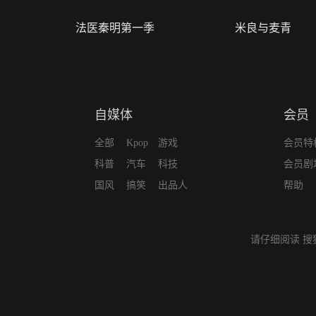
法医秦明第一季
米良与麦青
自媒体
会员
全部
Kpop
游戏
会员特
科普
汽车
科技
会员剧
国风
搞笑
出品人
帮助
请仔细阅读
搜