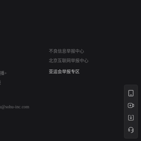
进错门的女人
请君入梦
网络暴力有害信息举报
不良信息举报中心
12318 文化市场举报
北京互联网举报中心
算法推荐专项举报
亚运会举报专区
播+
涉历史虚无举报
版
网络谣言信息专项
涉政举报入口
涉未成年人举报
hu@sohu-inc.com
清朗自媒体乱象举报
涉民族宗教有害信息举报
清朗·生活服务类内容举报
清朗春节网络环境整治