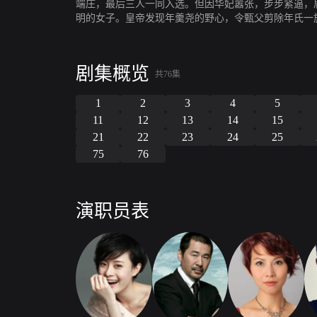
端庄，最后三人一同入选。但因华妃嚣张，步步紧逼，
明的女子。皇帝发现年羹尧的野心，令甄父剪除年氏一
也被文字狱牵连而遭牢狱之灾，生下女儿后，心灰意冷
二人相亲相爱，只等有机会远走高飞。后因误传十七爷
宫中。因生下双生子，甄父的冤案得以平反，重新被皇
剧集概览
害，最终扳倒皇后。可造化弄人，享尽荣宠的甄嬛，最
共76集
后，弘历登基，甄嬛被尊为太后。
1
2
3
4
5
11
12
13
14
15
21
22
23
24
25
75
76
演职员表