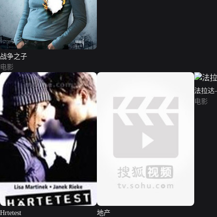
战争之子
电影
法拉达
电影
Hrtetest
地产