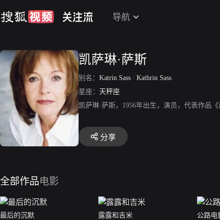
导航
凯萨琳·萨斯
别名：
Katrin Sass
/
Kathrin Sass
星座：
天秤座
凯萨琳·萨斯，1956年出生，演员，代表作
分享
全部作品
电影
最后的沉默
露露和吉米
公路电