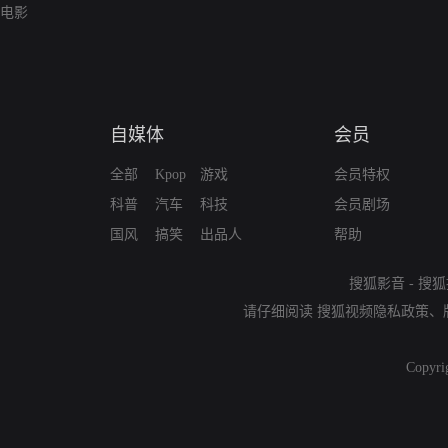
电影
自媒体
会员
全部
Kpop
游戏
会员特权
科普
汽车
科技
会员剧场
国风
搞笑
出品人
帮助
搜狐影音
-
搜狐
请仔细阅读
搜狐视频隐私政策
、
Copyri