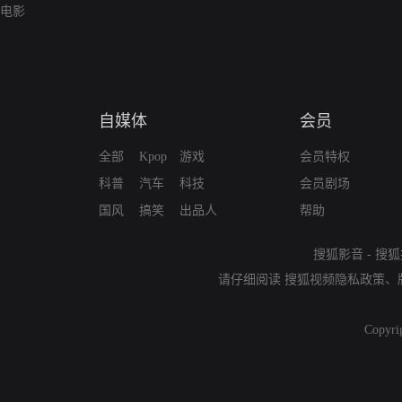
电影
自媒体
会员
全部
Kpop
游戏
会员特权
科普
汽车
科技
会员剧场
国风
搞笑
出品人
帮助
搜狐影音
-
搜狐
请仔细阅读
搜狐视频隐私政策
、
Copyri