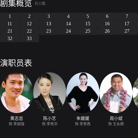
剧集概览
共33集
1
2
3
4
5
6
7
11
12
13
14
15
16
17
21
22
23
24
25
26
27
32
33
演职员表
黄志忠
陈小艺
朱媛媛
周小斌
饰 李国强
饰 李秀华
饰 李秀燕
饰 王永顺