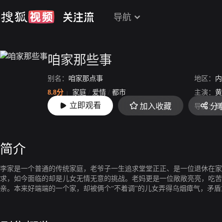
导航
咱家那些事
别名：
咱家那点事
地区：
内
8.8分
家庭
/
爱情
/
都市
主演：
黄
立即观看
加入收藏
分
上映：
2011-11-24
导演：
周
简介
李家是一个普通的传统家庭，老爷子一生追求堂堂正正、是一位退休在家
求，如今面临的却是儿女无情无意的挑战。老妈更是一位敞敞亮亮，吃苦
亲。本来好端端的一个家，却被俩个“不着调”的儿女弄得乌烟瘴气，矛
的难事儿、怪事儿就少不了，本来老了该歇歇了，应该享得儿女的呵呼，
了，刚按倒葫芦又起了瓢。