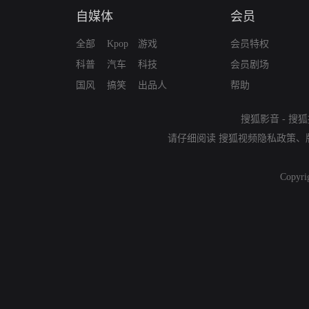
自媒体
会员
全部
Kpop
游戏
会员特权
科普
汽车
科技
会员剧场
国风
搞笑
出品人
帮助
搜狐影音
-
搜狐
请仔细阅读
搜狐视频隐私政策
、
Copyri