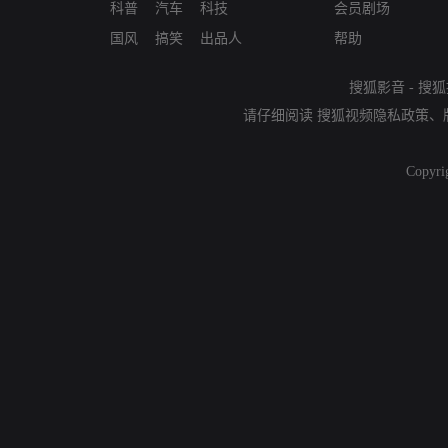
科普
汽车
科技
会员剧场
国风
搞笑
出品人
帮助
搜狐影音
-
搜狐
请仔细阅读
搜狐视频隐私政策
、
Copyri